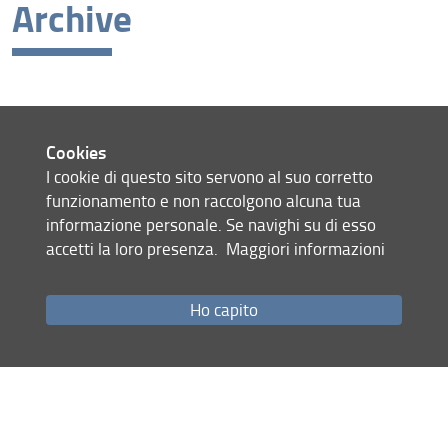
Archive
Latest news
Archive
Cookies
Site map
I cookie di questo sito servono al suo corretto
RSS feed
funzionamento e non raccolgono alcuna tua
informazione personale. Se navighi su di esso
Privacy policy
Legal notices
accetti la loro presenza.
Maggiori informazioni
Accessibility
Monitoring
Ho capito
LASI - Labour, accountability and social impact of public buildings
in premodern times